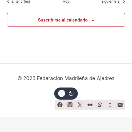
Eventos
Eventos
anterior(es)
Hoy
siguiente(s)
Suscribirse al calendario
© 2026 Federación Madrileña de Ajedrez
Términos y Condiciones
-
Política de Privacidad