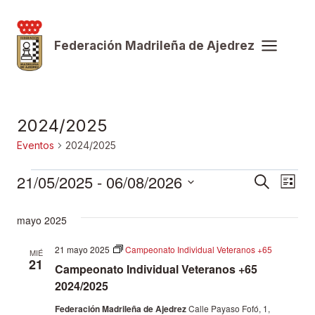
Saltar
al
Federación Madrileña de Ajedrez
contenido
2024/2025
Eventos
2024/2025
Eventos
21/05/2025
 - 
06/08/2026
Naveg
Nav
Buscar
Lista
Selecciona
de
de
mayo 2025
la
vist
fecha.
búsqu
21 mayo 2025
Campeonato Individual Veteranos +65
MIÉ
de
21
Campeonato Individual Veteranos +65
y
Eve
2024/2025
Federación Madrileña de Ajedrez
Calle Payaso Fofó, 1,