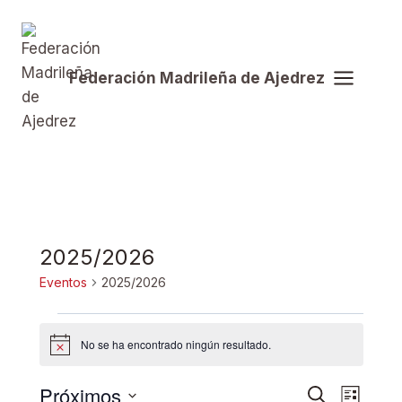
Saltar
al
contenido
Federación Madrileña de Ajedrez
2025/2026
Eventos
2025/2026
Eventos
No se ha encontrado ningún resultado.
Aviso
Próximos
Nave
Buscar