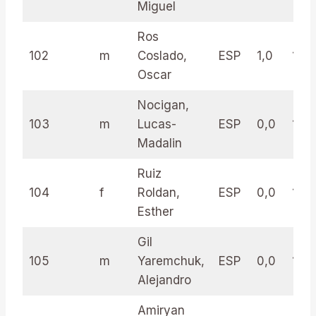
Miguel
Ros
102
m
Coslado,
ESP
1,0
14.0
Oscar
Nocigan,
103
m
Lucas-
ESP
0,0
16.5
Madalin
Ruiz
104
f
Roldan,
ESP
0,0
16.5
Esther
Gil
105
m
Yaremchuk,
ESP
0,0
16.5
Alejandro
Amiryan