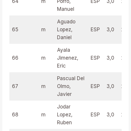
64
m
Porro,
ESP
3,0
21.0
Manuel
Aguado
65
m
Lopez,
ESP
3,0
21.0
Daniel
Ayala
66
m
Jimenez,
ESP
3,0
20.
Eric
Pascual Del
67
m
Olmo,
ESP
3,0
20.
Javier
Jodar
68
m
Lopez,
ESP
3,0
20.
Ruben