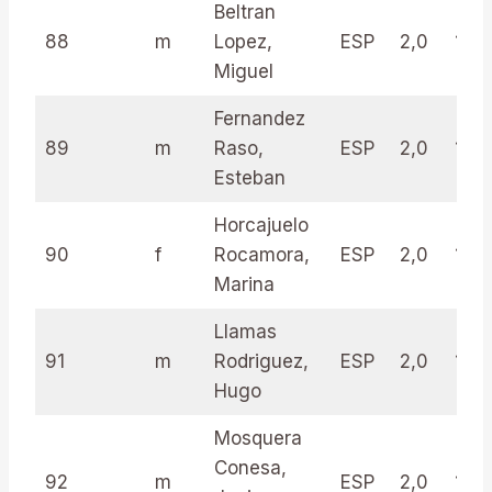
Beltran
88
m
Lopez,
ESP
2,0
19.0
Miguel
Fernandez
89
m
Raso,
ESP
2,0
18.5
Esteban
Horcajuelo
90
f
Rocamora,
ESP
2,0
17.5
Marina
Llamas
91
m
Rodriguez,
ESP
2,0
16.5
Hugo
Mosquera
Conesa,
92
m
ESP
2,0
15.5