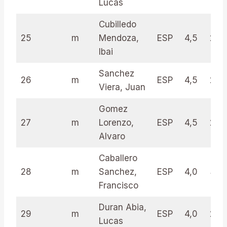
Lucas
Cubilledo
25
m
Mendoza,
ESP
4,5
23.
Ibai
Sanchez
26
m
ESP
4,5
23.
Viera, Juan
Gomez
27
m
Lorenzo,
ESP
4,5
23.
Alvaro
Caballero
28
m
Sanchez,
ESP
4,0
30.
Francisco
Duran Abia,
29
m
ESP
4,0
28.
Lucas