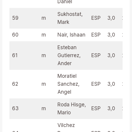
Daniel
Sukhostat,
59
m
ESP
3,0
25.
Mark
60
m
Nair, Ishaan
ESP
3,0
23.
Esteban
61
m
Gutierrez,
ESP
3,0
23.
Ander
Moratiel
62
m
Sanchez,
ESP
3,0
22.
Angel
Roda Hisge,
63
m
ESP
3,0
21.5
Mario
Vilchez