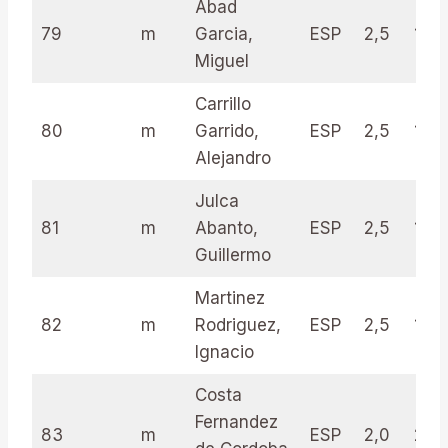
Abad
79
m
Garcia,
ESP
2,5
18.5
Miguel
Carrillo
80
m
Garrido,
ESP
2,5
18.0
Alejandro
Julca
81
m
Abanto,
ESP
2,5
18.0
Guillermo
Martinez
82
m
Rodriguez,
ESP
2,5
17.0
Ignacio
Costa
Fernandez
83
m
ESP
2,0
24.