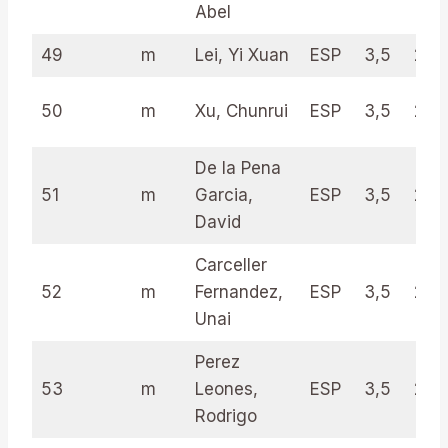
Abel
49
m
Lei, Yi Xuan
ESP
3,5
25.
50
m
Xu, Chunrui
ESP
3,5
24.
De la Pena
51
m
Garcia,
ESP
3,5
23.
David
Carceller
52
m
Fernandez,
ESP
3,5
23.
Unai
Perez
53
m
Leones,
ESP
3,5
22.
Rodrigo