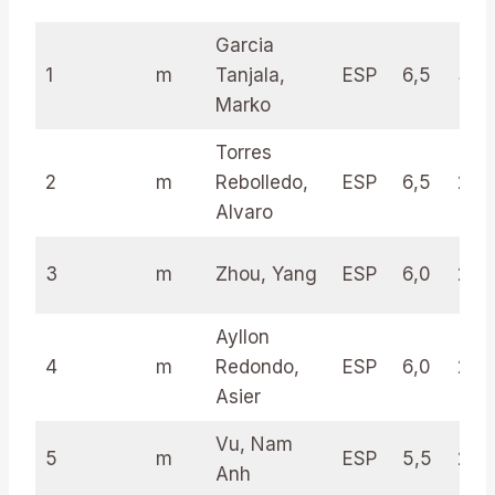
Garcia
1
m
Tanjala,
ESP
6,5
31.5
Marko
Torres
2
m
Rebolledo,
ESP
6,5
28.
Alvaro
3
m
Zhou, Yang
ESP
6,0
29.
Ayllon
4
m
Redondo,
ESP
6,0
24.
Asier
Vu, Nam
5
m
ESP
5,5
29.
Anh