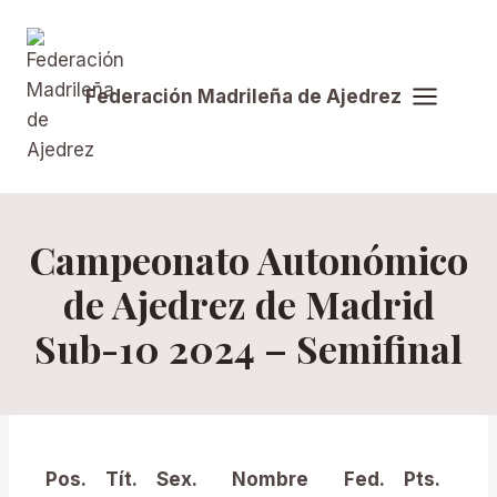
Saltar
al
contenido
Federación Madrileña de Ajedrez
Campeonato Autonómico
de Ajedrez de Madrid
Sub-10 2024 – Semifinal
BH-
Pos.
Tít.
Sex.
Nombre
Fed.
Pts.
C1