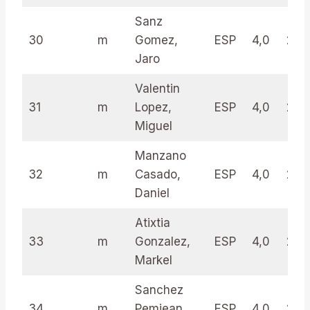
Sanz
30
m
Gomez,
ESP
4,0
27.0
Jaro
Valentin
31
m
Lopez,
ESP
4,0
26.
Miguel
Manzano
32
m
Casado,
ESP
4,0
26.
Daniel
Atixtia
33
m
Gonzalez,
ESP
4,0
25.
Markel
Sanchez
34
m
Pemjean,
ESP
4,0
25.