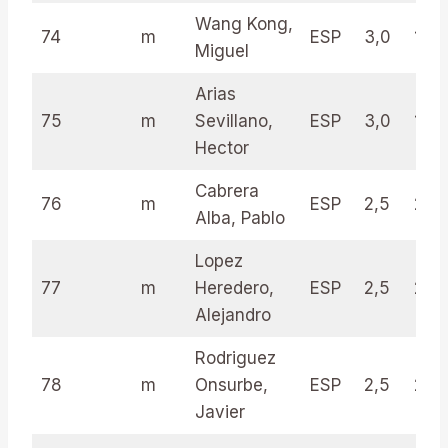
Wang Kong,
74
m
ESP
3,0
16.5
Miguel
Arias
75
m
Sevillano,
ESP
3,0
15.5
Hector
Cabrera
76
m
ESP
2,5
23.
Alba, Pablo
Lopez
77
m
Heredero,
ESP
2,5
22.
Alejandro
Rodriguez
78
m
Onsurbe,
ESP
2,5
20.
Javier