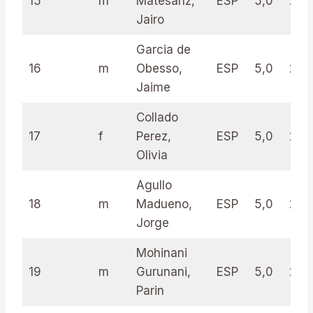
15
m
Matesanz,
ESP
5,0
27.5
Jairo
Garcia de
16
m
Obesso,
ESP
5,0
27.0
Jaime
Collado
17
f
Perez,
ESP
5,0
26.
Olivia
Agullo
18
m
Madueno,
ESP
5,0
25.
Jorge
Mohinani
19
m
Gurunani,
ESP
5,0
24.
Parin