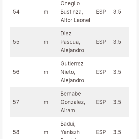
Oneglio
54
m
Bustinza,
ESP
3,5
22.
Aitor Leonel
Diez
55
m
Pascua,
ESP
3,5
21.0
Alejandro
Gutierrez
56
m
Nieto,
ESP
3,5
20.
Alejandro
Bernabe
57
m
Gonzalez,
ESP
3,5
20.
Airam
Badui,
58
m
Yaniszh
ESP
3,5
20.