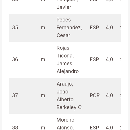
Javier
Peces
35
m
Fernandez,
ESP
4,0
24.
Cesar
Rojas
Ticona,
36
m
ESP
4,0
24.
James
Alejandro
Araujo,
Joao
37
m
POR
4,0
24.
Alberto
Berkeley C
Moreno
38
m
Alonso,
ESP
4,0
23.