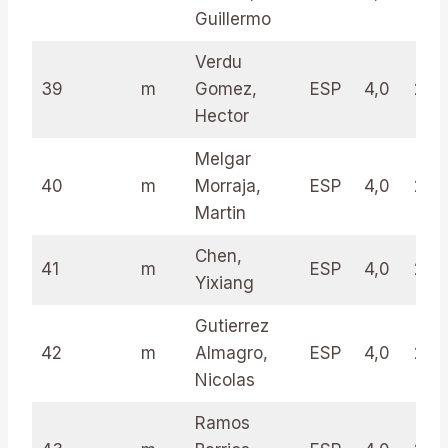
Guillermo
Verdu
39
m
Gomez,
ESP
4,0
23.
Hector
Melgar
40
m
Morraja,
ESP
4,0
22.
Martin
Chen,
41
m
ESP
4,0
22.
Yixiang
Gutierrez
42
m
Almagro,
ESP
4,0
22.
Nicolas
Ramos