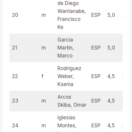
de Diego
Wantanabe,
20
m
ESP
5,0
23.
Francisco
Ke
Garcia
21
m
Martin,
ESP
5,0
23.
Marco
Rodriguez
22
f
Weber,
ESP
4,5
28.
Ksenia
Arcos
23
m
ESP
4,5
28.
Skiba, Omar
Iglesias
24
m
Montes,
ESP
4,5
25.