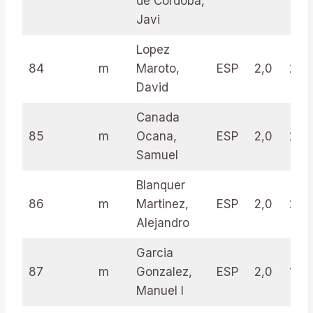
de Cordoba,
Javi
Lopez
84
m
Maroto,
ESP
2,0
22.
David
Canada
85
m
Ocana,
ESP
2,0
21.0
Samuel
Blanquer
86
m
Martinez,
ESP
2,0
20.
Alejandro
Garcia
87
m
Gonzalez,
ESP
2,0
19.0
Manuel I