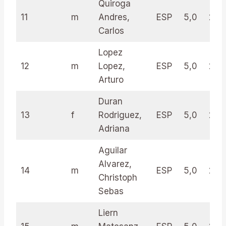
Quiroga
11
m
Andres,
ESP
5,0
28.
Carlos
Lopez
12
m
Lopez,
ESP
5,0
28.
Arturo
Duran
13
f
Rodriguez,
ESP
5,0
28.
Adriana
Aguilar
Alvarez,
14
m
ESP
5,0
27.5
Christoph
Sebas
Liern