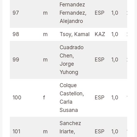
Fernandez
97
m
Fernandez,
ESP
1,0
23.
Alejandro
98
m
Tsoy, Kamal
KAZ
1,0
20.
Cuadrado
Chen,
99
m
ESP
1,0
20.
Jorge
Yuhong
Colque
Castellon,
100
f
ESP
1,0
17.5
Carla
Susana
Sanchez
101
m
Iriarte,
ESP
1,0
15.5