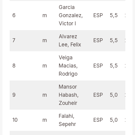
Garcia
6
m
Gonzalez,
ESP
5,5
27.5
Victor I
Alvarez
7
m
ESP
5,5
26.
Lee, Felix
Veiga
8
m
Macias,
ESP
5,5
26.
Rodrigo
Mansor
9
m
Habash,
ESP
5,0
29.
Zouheir
Falahi,
10
m
ESP
5,0
29.
Sepehr