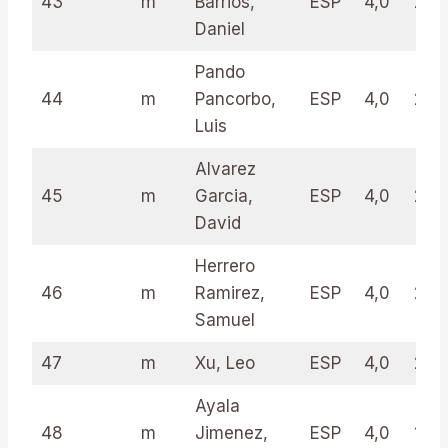
43
m
Barrios,
ESP
4,0
22.
Daniel
Pando
44
m
Pancorbo,
ESP
4,0
21.5
Luis
Alvarez
45
m
Garcia,
ESP
4,0
21.5
David
Herrero
46
m
Ramirez,
ESP
4,0
21.0
Samuel
47
m
Xu, Leo
ESP
4,0
21.0
Ayala
48
m
Jimenez,
ESP
4,0
19.5