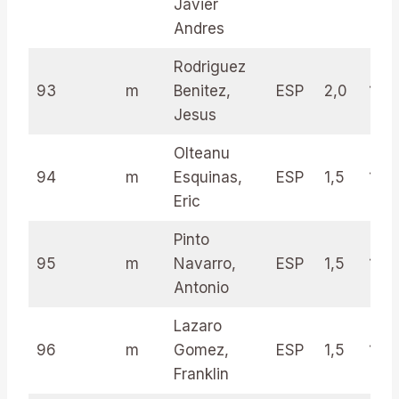
Javier
Andres
Rodriguez
93
m
Benitez,
ESP
2,0
15.0
Jesus
Olteanu
94
m
Esquinas,
ESP
1,5
17.0
Eric
Pinto
95
m
Navarro,
ESP
1,5
15.0
Antonio
Lazaro
96
m
Gomez,
ESP
1,5
15.0
Franklin