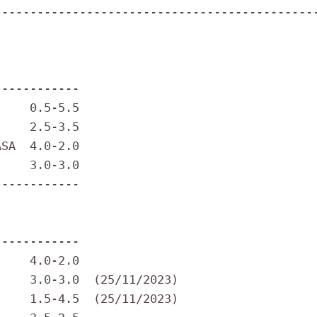
---------------------------------------------
-----------

    0.5-5.5

    2.5-3.5

SA  4.0-2.0

    3.0-3.0

-----------

-----------

    4.0-2.0

    3.0-3.0  (25/11/2023)

    1.5-4.5  (25/11/2023)
