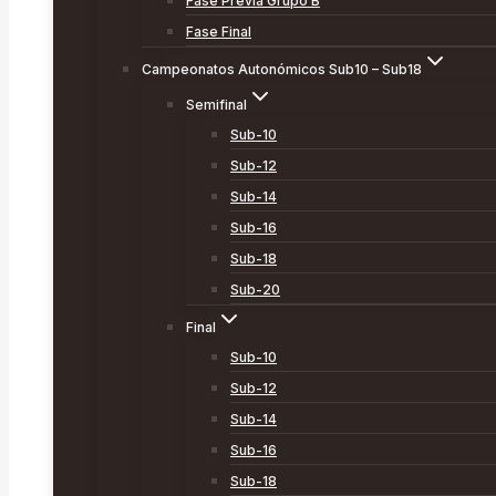
Fase Previa Grupo B
Fase Final
Campeonatos Autonómicos Sub10 – Sub18
Semifinal
Sub-10
Sub-12
Sub-14
Sub-16
Sub-18
Sub-20
Final
Sub-10
Sub-12
Sub-14
Sub-16
Sub-18