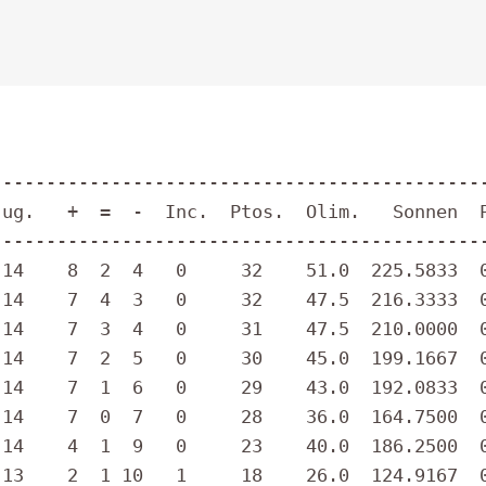
---------------------------------------------
---------------------------------------------
14    8  2  4   0     32    51.0  225.5833  0
14    7  4  3   0     32    47.5  216.3333  0
14    7  3  4   0     31    47.5  210.0000  0
14    7  2  5   0     30    45.0  199.1667  0
14    7  1  6   0     29    43.0  192.0833  0
14    7  0  7   0     28    36.0  164.7500  0
14    4  1  9   0     23    40.0  186.2500  0
13    2  1 10   1     18    26.0  124.9167  0