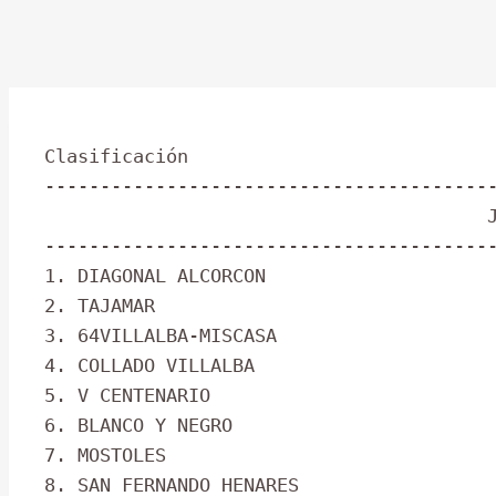
Clasificación

-----------------------------------------
                                        Jug.   +  =  -  Inc.  Ptos.  Olim.   Sonnen  Part.

-----------------------------------------
1. DIAGONAL ALCORCON                     
2. TAJAMAR                               
3. 64VILLALBA-MISCASA                    
4. COLLADO VILLALBA                      
5. V CENTENARIO                          
6. BLANCO Y NEGRO                        
7. MOSTOLES                              
8. SAN FERNANDO HENARES                  