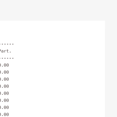
-----

-----

.00

.00

.00

.00

.00

.00

.00

.00
