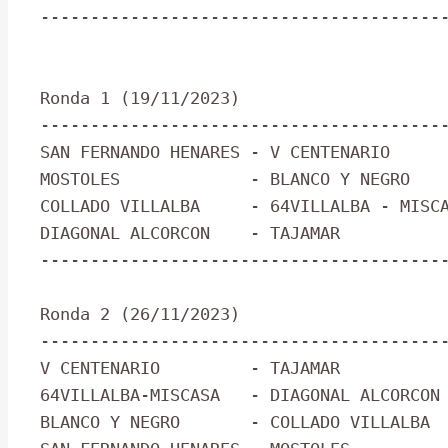
-----------------------------------------
Ronda 1 (19/11/2023)

-----------------------------------------
SAN FERNANDO HENARES - V CENTENARIO      
MOSTOLES             - BLANCO Y NEGRO    
COLLADO VILLALBA     - 64VILLALBA - MISCA
DIAGONAL ALCORCON    - TAJAMAR           
-----------------------------------------
Ronda 2 (26/11/2023)

-----------------------------------------
V CENTENARIO         - TAJAMAR           
64VILLALBA-MISCASA   - DIAGONAL ALCORCON 
BLANCO Y NEGRO       - COLLADO VILLALBA  