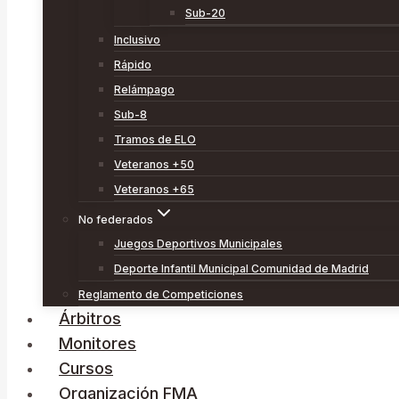
Sub-20
Inclusivo
Rápido
Relámpago
Sub-8
Tramos de ELO
Veteranos +50
Veteranos +65
No federados
Juegos Deportivos Municipales
Deporte Infantil Municipal Comunidad de Madrid
Reglamento de Competiciones
Árbitros
Monitores
Cursos
Organización FMA