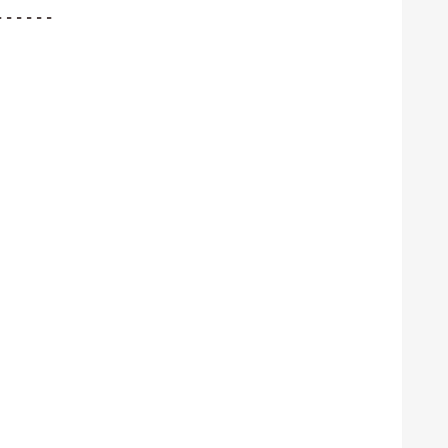
-----
