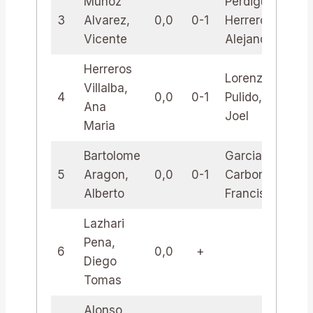
Munoz
Perdiguero
3
Alvarez,
0,0
0-1
Herreros,
0,
Vicente
Alejandro
Herreros
Lorenzo
Villalba,
4
0,0
0-1
Pulido,
0,
Ana
Joel
Maria
Bartolome
Garcia
5
Aragon,
0,0
0-1
Carbonell,
0,
Alberto
Francisco
Lazhari
Pena,
6
0,0
+
Diego
Tomas
Alonso