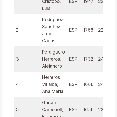
1
Cristobo,
ESP
1947
2217554
Luis
Rodriguez
Sanchez,
2
ESP
1768
2281210
Juan
Carlos
Perdiguero
3
Herreros,
ESP
1732
245446
Alejandro
Herreros
4
Villalba,
ESP
1688
245645
Ana Maria
Garcia
5
Carbonell,
ESP
1656
220876
Francisco