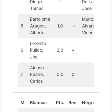
Diego
De La B.,
Tomas
Jose
Bartolome
Munoz
5
Aragon,
1,0
–+
Alvarez,
1,
Alberto
Vicente
Lorenzo
6
Pulido,
2,0
+
Joel
Alonso
7
Ruano,
0,0
0
Carlos
M.
Blancas
Pts.
Res.
Negras
Pts