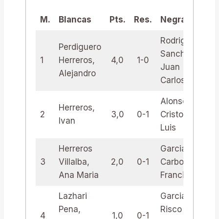
M.
Blancas
Pts.
Res.
Negras
Pt
Rodriguez
Perdiguero
Sanchez,
1
Herreros,
4,0
1-0
3,
Juan
Alejandro
Carlos
Alonso
Herreros,
2
3,0
0-1
Cristobo,
3,
Ivan
Luis
Herreros
Garcia
3
Villalba,
2,0
0-1
Carbonell,
2,
Ana Maria
Francisco
Lazhari
Garcia-
Pena,
Risco C.
4
1,0
0-1
2,