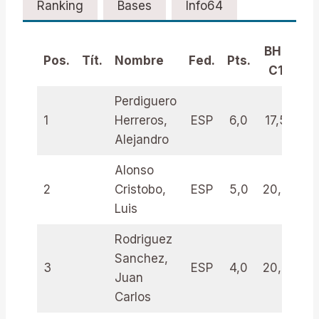
Ranking
Bases
Info64
BH-
Pos.
Tít.
Nombre
Fed.
Pts.
WI
C1
Perdiguero
1
Herreros,
ESP
6,0
17,5
6
Alejandro
Alonso
2
Cristobo,
ESP
5,0
20,0
5
Luis
Rodriguez
Sanchez,
3
ESP
4,0
20,5
4
Juan
Carlos