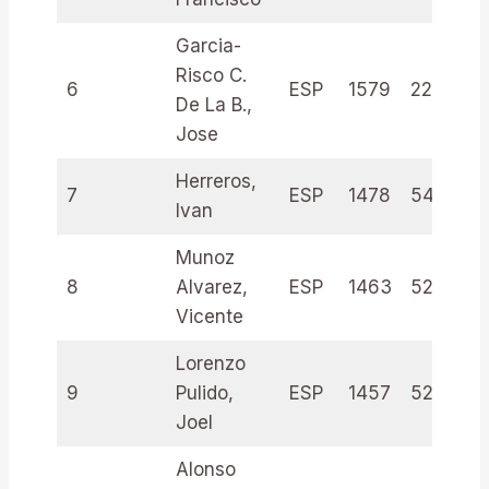
Garcia-
Risco C.
6
ESP
1579
222638
De La B.,
Jose
Herreros,
7
ESP
1478
545495
Ivan
Munoz
8
Alvarez,
ESP
1463
5230829
Vicente
Lorenzo
9
Pulido,
ESP
1457
523000
Joel
Alonso