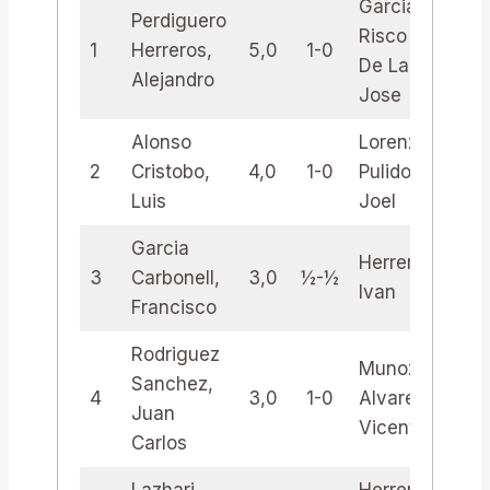
Garcia-
Perdiguero
Risco C.
1
Herreros,
5,0
1-0
3,
De La B.,
Alejandro
Jose
Alonso
Lorenzo
2
Cristobo,
4,0
1-0
Pulido,
3,
Luis
Joel
Garcia
Herreros,
3
Carbonell,
3,0
½-½
3,
Ivan
Francisco
Rodriguez
Munoz
Sanchez,
4
3,0
1-0
Alvarez,
2,0
Juan
Vicente
Carlos