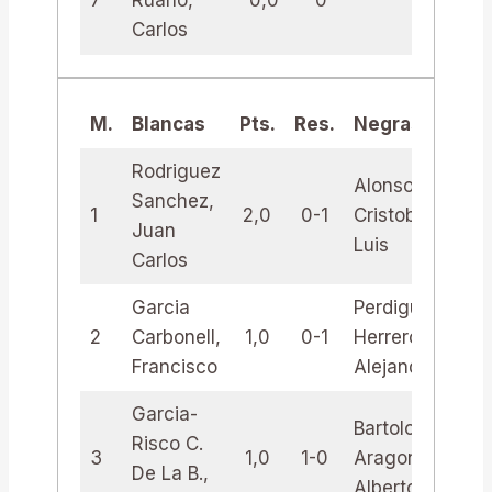
7
Ruano,
0,0
0
Carlos
M.
Blancas
Pts.
Res.
Negras
Pt
Rodriguez
Alonso
Sanchez,
1
2,0
0-1
Cristobo,
2,
Juan
Luis
Carlos
Garcia
Perdiguero
2
Carbonell,
1,0
0-1
Herreros,
2,
Francisco
Alejandro
Garcia-
Bartolome
Risco C.
3
1,0
1-0
Aragon,
1,
De La B.,
Alberto