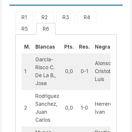
R1
R2
R3
R4
R5
R6
M.
Blancas
Pts.
Res.
Negras
Pt
Garcia-
Alonso
Risco C.
1
0,0
0-1
Cristobo,
0,
De La B.,
Luis
Jose
Rodriguez
Sanchez,
Herreros,
2
0,0
1-0
0,
Juan
Ivan
Carlos