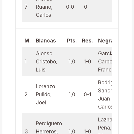
7
Ruano,
0,0
0
Carlos
M.
Blancas
Pts.
Res.
Negras
Pt
Alonso
Garcia
1
Cristobo,
1,0
1-0
Carbonell,
1,
Luis
Francisco
Rodriguez
Lorenzo
Sanchez,
2
Pulido,
1,0
0-1
1,
Juan
Joel
Carlos
Lazhari
Perdiguero
Pena,
3
Herreros,
1,0
1-0
1,