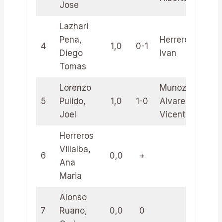
Jose
Lazhari
Pena,
Herreros,
4
1,0
0-1
1,
Diego
Ivan
Tomas
Lorenzo
Munoz
5
Pulido,
1,0
1-0
Alvarez,
0,
Joel
Vicente
Herreros
Villalba,
6
0,0
+
Ana
Maria
Alonso
7
Ruano,
0,0
0