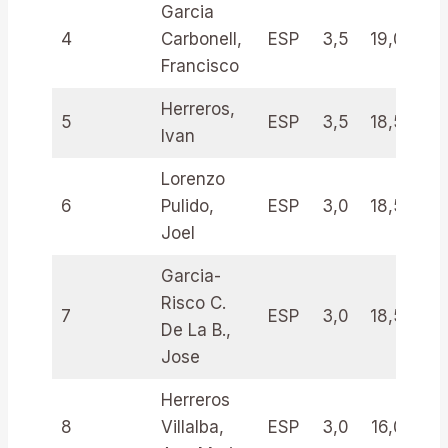
Garcia
4
Carbonell,
ESP
3,5
19,0
3
Francisco
Herreros,
5
ESP
3,5
18,5
3
Ivan
Lorenzo
6
Pulido,
ESP
3,0
18,5
3
Joel
Garcia-
Risco C.
7
ESP
3,0
18,5
3
De La B.,
Jose
Herreros
8
Villalba,
ESP
3,0
16,0
3