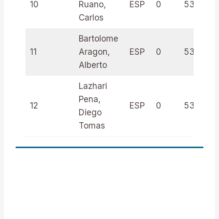
10
Ruano,
ESP
0
535086
Carlos
Bartolome
11
Aragon,
ESP
0
535023
Alberto
Lazhari
Pena,
12
ESP
0
535028
Diego
Tomas