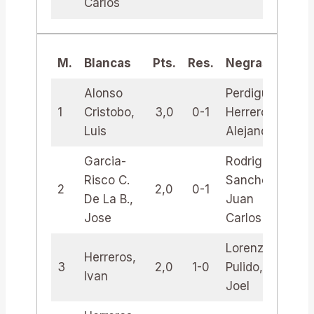
Carlos
M.
Blancas
Pts.
Res.
Negras
Pt
Alonso
Perdiguero
1
Cristobo,
3,0
0-1
Herreros,
3,
Luis
Alejandro
Garcia-
Rodriguez
Risco C.
Sanchez,
2
2,0
0-1
2,
De La B.,
Juan
Jose
Carlos
Lorenzo
Herreros,
3
2,0
1-0
Pulido,
2,
Ivan
Joel