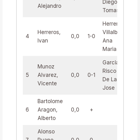
Diego
Alejandro
Tomas
Herreros
Herreros,
Villalba,
4
0,0
1-0
0,
Ivan
Ana
Maria
Garcia-
Munoz
Risco C.
5
Alvarez,
0,0
0-1
0,
De La B.,
Vicente
Jose
Bartolome
6
Aragon,
0,0
+
Alberto
Alonso