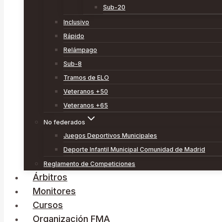
Sub-20
Inclusivo
Rápido
Relámpago
Sub-8
Tramos de ELO
Veteranos +50
Veteranos +65
No federados
Juegos Deportivos Municipales
Deporte Infantil Municipal Comunidad de Madrid
Reglamento de Competiciones
Árbitros
Monitores
Cursos
Organización FMA