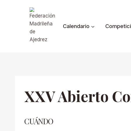
Saltar
al
contenido
Calendario
Competic
XXV Abierto Co
CUÁNDO