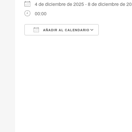
4 de diciembre de 2025 - 8 de diciembre de
00:00
AÑADIR AL CALENDARIO
Descargar ICS
Google Calendar
iCalendar
Office 365
Outlook Live