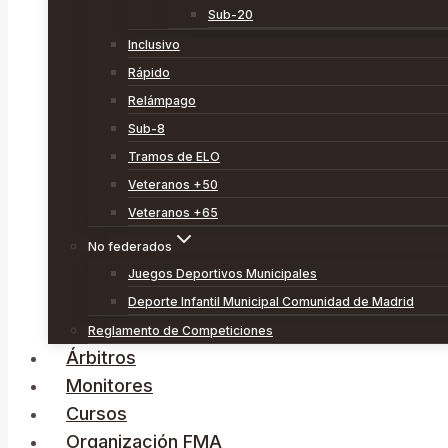
Sub-20
Inclusivo
Rápido
Relámpago
Sub-8
Tramos de ELO
Veteranos +50
Veteranos +65
No federados
Juegos Deportivos Municipales
Deporte Infantil Municipal Comunidad de Madrid
Reglamento de Competiciones
Árbitros
Monitores
Cursos
Organización FMA