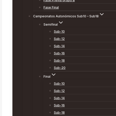
Fase Previa Grupo B
Fase Final
Campeonatos Autonómicos Sub10 – Sub18
Semifinal
Sub-10
Sub-12
Sub-14
Sub-16
Sub-18
Sub-20
Final
Sub-10
Sub-12
Sub-14
Sub-16
Sub-18