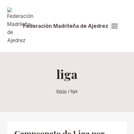
Saltar
al
contenido
Federación Madrileña de Ajedrez
liga
Inicio
/
liga
Campeonato de Liga por