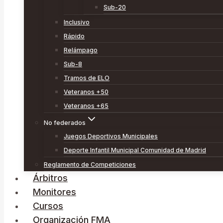
Sub-20
Inclusivo
Rápido
Relámpago
Sub-8
Tramos de ELO
Veteranos +50
Veteranos +65
No federados
Juegos Deportivos Municipales
Deporte Infantil Municipal Comunidad de Madrid
Reglamento de Competiciones
Árbitros
Monitores
Cursos
Organización FMA