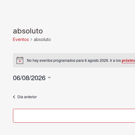
absoluto
Eventos
absoluto
Eventos
No hay eventos programados para 6 agosto 2026. Ir a los
próxim
Aviso
en
06/08/2026
6
Selecciona
la
agosto
Día anterior
fecha.
2026