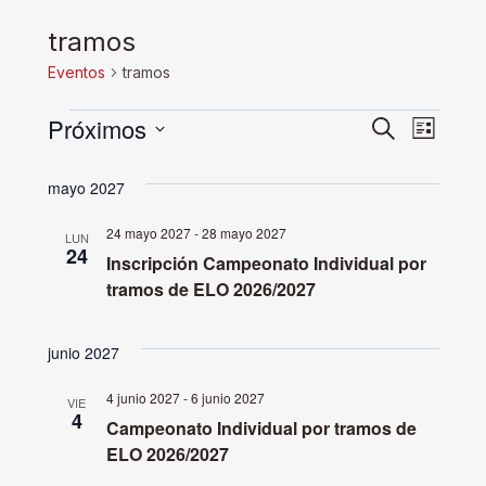
tramos
Eventos
tramos
Eventos
Próximos
Navega
Nave
Buscar
Lista
Selecciona
de
de
mayo 2027
la
vistas
fecha.
búsque
24 mayo 2027
-
28 mayo 2027
LUN
de
24
Inscripción Campeonato Individual por
y
Even
tramos de ELO 2026/2027
vistas
junio 2027
de
4 junio 2027
-
6 junio 2027
VIE
4
Campeonato Individual por tramos de
Evento
ELO 2026/2027