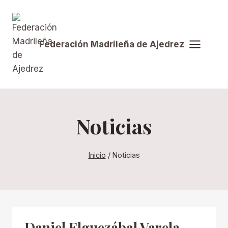
Saltar
al
contenido
Federación Madrileña de Ajedrez
Noticias
Inicio
/
Noticias
Daniel Elguezábal Varela,