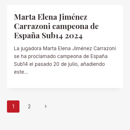
Marta Elena Jiménez
Carrazoni campeona de
España Sub14 2024
La jugadora Marta Elena Jiménez Carrazoni
se ha proclamado campeona de España
Sub14 el pasado 20 de julio, añadiendo
este…
Navegación
Siguiente
1
2
página
de