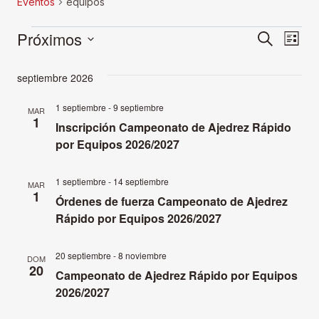
Eventos
equipos
Eventos
Próximos
Naveg
Nav
Buscar
Lista
Selecciona
de
de
septiembre 2026
la
vist
fecha.
búsqu
1 septiembre
-
9 septiembre
MAR
de
1
Inscripción Campeonato de Ajedrez Rápido
y
Eve
por Equipos 2026/2027
vistas
1 septiembre
-
14 septiembre
MAR
1
Órdenes de fuerza Campeonato de Ajedrez
de
Rápido por Equipos 2026/2027
Event
20 septiembre
-
8 noviembre
DOM
20
Campeonato de Ajedrez Rápido por Equipos
2026/2027