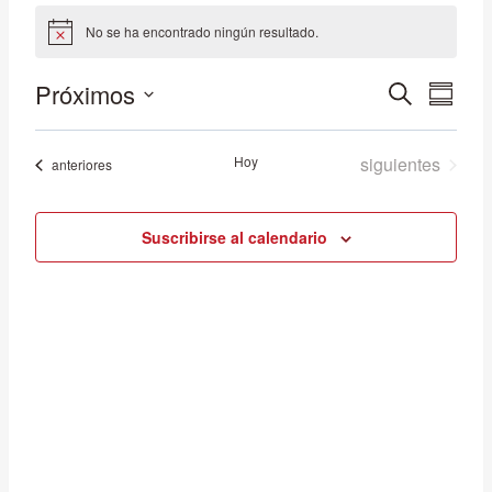
Eventos
No se ha encontrado ningún resultado.
Aviso
Próximos
Navega
Nav
Buscar
Resum
Seleccionar
de
de
fecha.
Eventos
Hoy
siguientes
Eventos
anteriores
vist
búsqu
de
Suscribirse al calendario
y
Eve
vistas
de
Evento