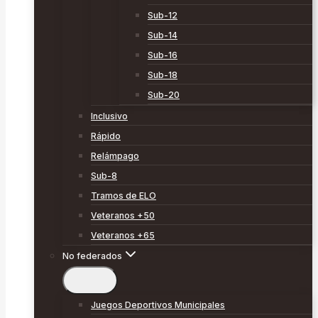
Sub-12
Sub-14
Sub-16
Sub-18
Sub-20
Inclusivo
Rápido
Relámpago
Sub-8
Tramos de ELO
Veteranos +50
Veteranos +65
No federados
Juegos Deportivos Municipales