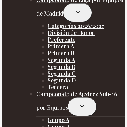
Alternar
de Madrid
menú
hijo
Categorías 2026/2027
División de Honor
Preferente
Primera A
Primera B
Segunda A
Segunda B
Segunda C
Segunda D
Tercera
Campeonato de Ajedrez Sub-16
Alternar
por Equipos
menú
hijo
Grupo A
Grupo B