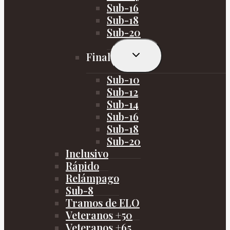
Sub-16
Sub-18
Sub-20
Alternar
Final
menú
hijo
Sub-10
Sub-12
Sub-14
Sub-16
Sub-18
Sub-20
Inclusivo
Rápido
Relámpago
Sub-8
Tramos de ELO
Veteranos +50
Veteranos +65