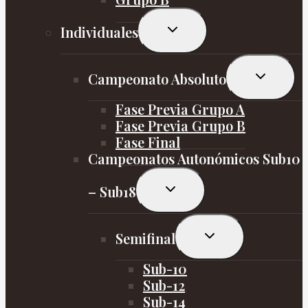
Alternar
Individuales
menú
hijo
Alternar
Campeonato Absoluto
menú
hijo
Fase Previa Grupo A
Fase Previa Grupo B
Fase Final
Campeonatos Autonómicos Sub10
Alternar
– Sub18
menú
hijo
Alternar
Semifinal
menú
hijo
Sub-10
Sub-12
Sub-14