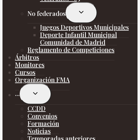
Alternar
No federados
menú
hijo
Juegos Deportivos Municipales
Deporte Infantil Municipal
Comunidad de Madrid
Reglamento de Competiciones
Árbitros
Monitores
Cursos
Organización FMA
Alternar
···
menú
hijo
CCDD
Convenios
Formación
Noticias
Temporadas anteriores