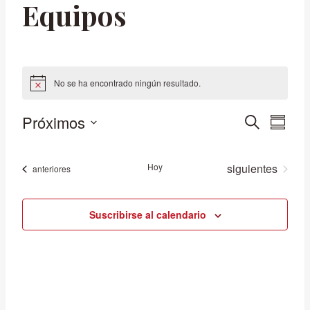
Equipos
Eventos
No se ha encontrado ningún resultado.
Aviso
Próximos
Navega
Nav
Buscar
Resum
Seleccionar
de
de
fecha.
Eventos
Hoy
siguientes
Eventos
anteriores
vist
búsqu
de
Suscribirse al calendario
y
Eve
vistas
de